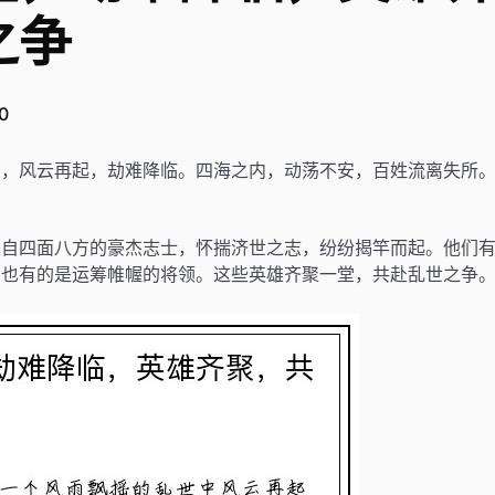
之争
0
中，风云再起，劫难降临。四海之内，动荡不安，百姓流离失所
来自四面八方的豪杰志士，怀揣济世之志，纷纷揭竿而起。他们
，也有的是运筹帷幄的将领。这些英雄齐聚一堂，共赴乱世之争