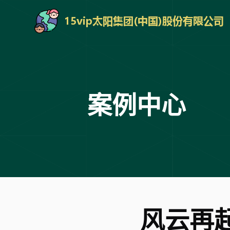
案例中心
风云再