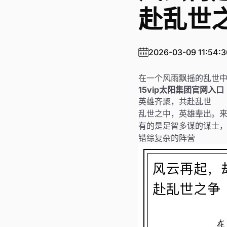
赴乱世
2026-03-09 11:54:3
在一个风雨飘摇的乱世
15vip太阳集团官网入口
英雄齐聚，共赴乱世
乱世之中，英雄辈出。
有的是足智多谋的谋士
错综复杂的阵营