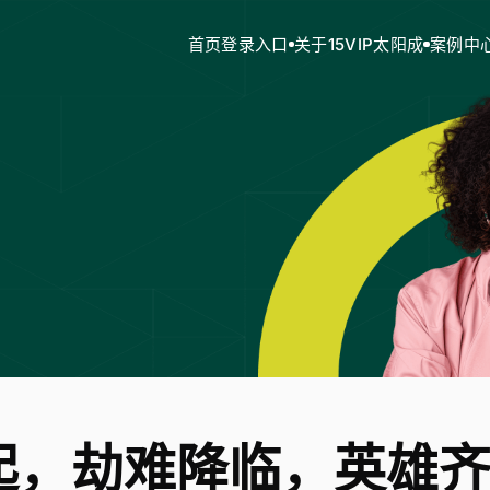
首页登录入口
关于15VIP太阳成
案例中
起，劫难降临，英雄