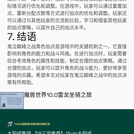
际情况进行优化和调整。在游戏中，玩家可以通过重置加
点、重新分配点数等方式进行加点的优化和调整。玩家还
可以通过与其他玩家的交流和比较，学习和借鉴其他玩家
的加点策略，以提升自己的加点水平。
7. 结语
鬼泣巅峰之战角色加点是游戏中的关键机制之一，它直接
影响到角色的能力和战斗风格。在进行加点时，玩家需要
综合考虑角色的属性和技能，制定合理的加点策略。通过
合理的加点，玩家可以提升角色的战斗能力，更好地享受
游戏的乐趣。希望本文对玩家在鬼泣巅峰之战中的加点决
策有所帮助。
魔兽世界10.0雷龙坐骑之旅
太阳成集团,【j9三宝推荐】15vip太阳成