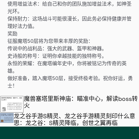
使用增益法术：给自己和你的团队施加增益法术，如神圣
光环。
保持耐力：这场战斗可能很漫长，因此务必保持健康并管
理好法力值。
奖励
征服魔塔50层将为您带来丰厚的奖励：
传说中的战利品：强大的武器、盔甲和神器。
史诗般的称号：证明你卓越技能的独特称号。
永恒的荣耀：在魔塔编年史中，你将被铭记为传奇的英
雄。
做好准备，踏入魔塔50层，接受终极考验。祝你好运，勇
士！
魔兽塞塔里斯神庙：瞄准中心，解读boss转
火
龙之谷手游S精灵、龙之谷手游精灵刻印什么意
思：龙之谷：S精灵降临，创世之翼再临