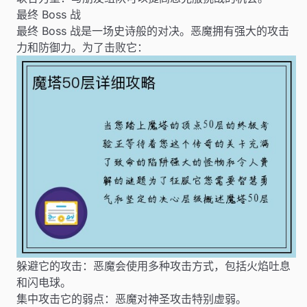
最终 Boss 战
最终 Boss 战是一场史诗般的对决。恶魔拥有强大的攻击
力和防御力。为了击败它：
躲避它的攻击：恶魔会使用多种攻击方式，包括火焰吐息
和闪电球。
集中攻击它的弱点：恶魔对神圣攻击特别虚弱。