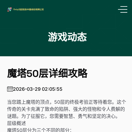
游戏动态
魔塔50层详细攻略
2026-03-29 02:05:55
当您踏上魔塔的顶点，50层的终极考验正等待着您。这个
传奇的关卡充满了致命的陷阱、强大的怪物和令人费解的
谜题。为了征服它，您需要智慧、勇气和坚定的决心。
层级概述
魔塔50层分为三个不同的部分：