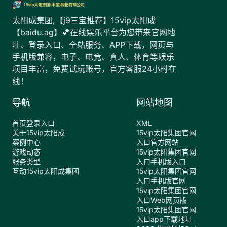
太阳成集团,【j9三宝推荐】15vip太阳成
【baidu.ag】💕在线娱乐平台为您带来官网地
址、登录入口、全站服务、APP下载，网页与
手机版兼容，电子、电竞、真人、体育等娱乐
项目丰富，免费试玩账号，官方客服24小时在
线！
导航
网站地图
首页登录入口
XML
关于15vip太阳成
15vip太阳集团官网
案例中心
入口官方网站
游戏动态
15vip太阳集团官网
服务类型
入口手机版入口
互动15vip太阳成集团
15vip太阳集团官网
入口手机版官网
15vip太阳集团官网
入口Web网页版
15vip太阳集团官网
入口app下载地址